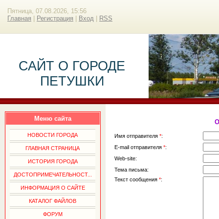
Пятница, 07.08.2026, 15:56
Главная
|
Регистрация
|
Вход
|
RSS
САЙТ О ГОРОДЕ
ПЕТУШКИ
Меню сайта
О
НОВОСТИ ГОРОДА
Имя отправителя
*
:
E-mail отправителя
*
:
ГЛАВНАЯ СТРАНИЦА
Web-site:
ИСТОРИЯ ГОРОДА
Тема письма:
ДОСТОПРИМЕЧАТЕЛЬНОСТ...
Текст сообщения
*
:
ИНФОРМАЦИЯ О САЙТЕ
КАТАЛОГ ФАЙЛОВ
ФОРУМ