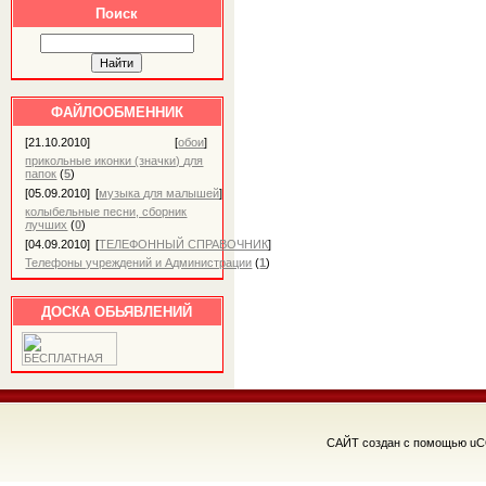
Поиск
ФАЙЛООБМЕННИК
[21.10.2010]
[
обои
]
прикольные иконки (значки) для
папок
(
5
)
[05.09.2010]
[
музыка для малышей
]
колыбельные песни, сборник
лучших
(
0
)
[04.09.2010]
[
ТЕЛЕФОННЫЙ СПРАВОЧНИК
]
Телефоны учреждений и Администрации
(
1
)
ДОСКА ОБЬЯВЛЕНИЙ
САЙТ создан с помощью uC